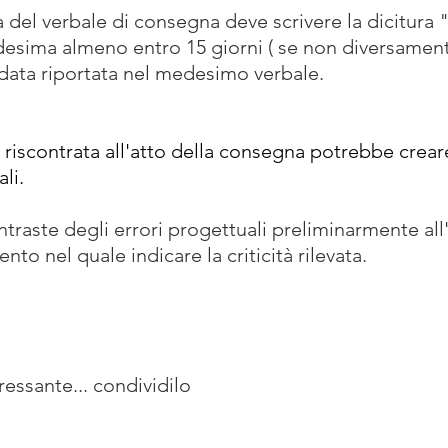
a del verbale di consegna deve scrivere la dicitura 
desima almeno entro 15 giorni ( se non diversament
data riportata nel medesimo verbale.
riscontrata all'atto della consegna potrebbe creare 
li.
ntraste degli errori progettuali preliminarmente all'i
to nel quale indicare la criticità rilevata.
eressante... condividilo