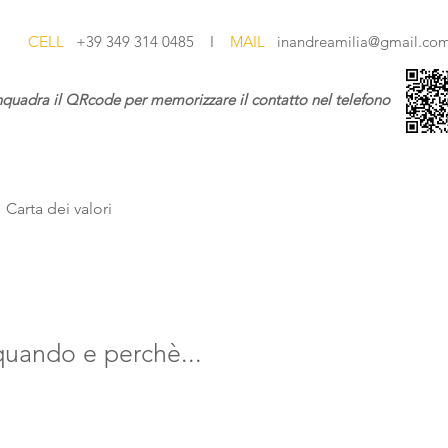
CELL
+39 349 314 0485 I
MAIL
inandreamilia@gmail.co
nquadra il QRcode per memorizzare il contatto nel telefono
Carta dei valori
quando e perchè...