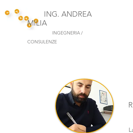
ING. ANDREA
MILIA
INGEGNERIA /
CONSULENZE
R
L