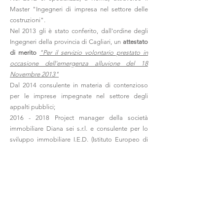
Master "Ingegneri di impresa nel settore delle
costruzioni".
Nel 2013 gli è stato conferito, dall'ordine degli
Ingegneri della provincia di Cagliari, un
attestato
di merito
"Per il servizio volontario prestato in
occasione dell'emergenza alluvione del 18
Novembre 2013"
Dal 2014 consulente in materia di contenzioso
per le imprese impegnate nel settore degli
appalti pubblici;
2016 - 2018
Project manager della società
immobiliare Diana sei s.r.l. e consulente per lo
sviluppo immobiliare I.E.D. (Istituto Europeo di
Design).
2018 -2019
Amministratore unico della società
Diana Sei s.r.l. (I.E.D. S.p.A.)
Attualmente svolge attività di
consulenza e
management alle imprese di costruzione nei
lavori pubblici